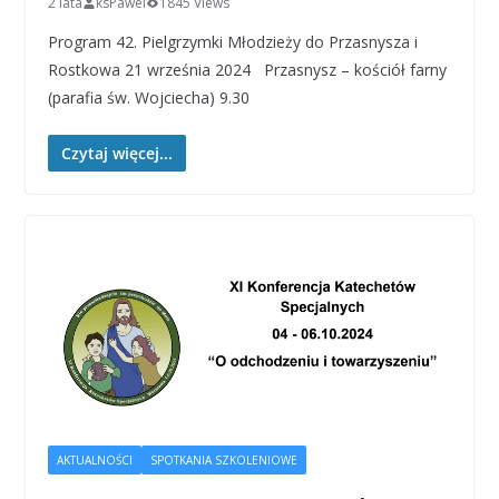
2 lata
ksPawel
1845 Views
Program 42. Pielgrzymki Młodzieży do Przasnysza i
Rostkowa 21 września 2024 Przasnysz – kościół farny
(parafia św. Wojciecha) 9.30
Czytaj więcej...
AKTUALNOŚCI
SPOTKANIA SZKOLENIOWE