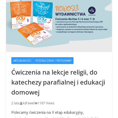
AKTUALNOŚCI
PODRĘCZNIKI I PROGRAMY
Ćwiczenia na lekcje religii, do
katechezy parafialnej i edukacji
domowej
2 lata
ksPawel
1187 Views
Polecamy ćwiczenia na II etap edukacyjny,