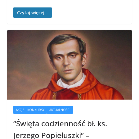
Czytaj więcej...
AKCJE I KONKURSY
AKTUALNOŚCI
“Święta codzienność bł. ks.
Jerzego Popiełuszki” –