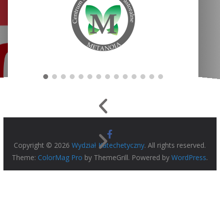
Copyright © 2026
Wydział Katechetyczny
. All rights reserved.
Theme:
ColorMag Pro
by ThemeGrill. Powered by
WordPress
.
Error: The domain KATECHETYCZNY.DIECEZJAPLOCKA.PL is
not authorized to show the cookie declaration for domain
group ID 2bfd8f36-bc55-41c4-a70e-ce2cf235fe09. Please