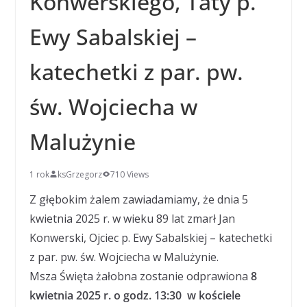
Konwerskiego, Taty p.
Ewy Sabalskiej –
katechetki z par. pw.
św. Wojciecha w
Malużynie
1 rok
ksGrzegorz
710 Views
Z głębokim żalem zawiadamiamy, że dnia 5
kwietnia 2025 r. w wieku 89 lat zmarł Jan
Konwerski, Ojciec p. Ewy Sabalskiej – katechetki
z par. pw. św. Wojciecha w Malużynie.
Msza Święta żałobna zostanie odprawiona
8
kwietnia 2025 r. o godz. 13
:30
w kościele